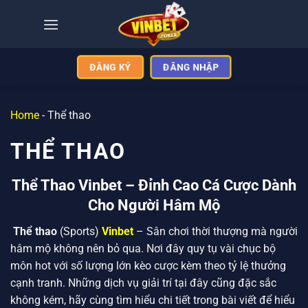
ĐĂNG KÝ
ĐĂNG NHẬP
Home
-
Thể thao
THỂ THAO
Thể Thao Vinbet – Đỉnh Cao Cá Cược Dành
Cho Người Hâm Mộ
Thể thao
(Sports)
Vinbet
– Sân chơi thời thượng mà người
hâm mộ không nên bỏ qua. Nơi đây quy tụ vài chục bộ
môn hot với số lượng lớn kèo cược kèm theo tỷ lệ thưởng
cạnh tranh. Những dịch vụ giải trí tại đây cũng đặc sắc
không kém, hãy cùng tìm hiểu chi tiết trong bài viết để hiểu