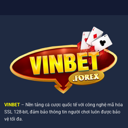
Ưu điểm nổi bật khi chơi thể thao Vinbet
Hiện nay, khách hàng có vô vàn lựa chọn về một nền tảng
giải trí online. Song, nhà cái vẫn luôn là điểm hẹn số 1 của
đông đảo người hâm mộ chính bởi những ưu điểm nổi bật
bên dưới.
Giao diện khoa học, logic
Điểm cộng đầu tiên của sân chơi này đó chính là giao diện
logic, khoa học, trực quan. Sự sắp xếp tinh gọn cho phép
hội viên truy cập, tiếp cận và sử dụng tính năng dễ dàng
mà không gặp khó khăn. Các bộ môn thể thao, giải đấu,
lịch thi đấu hay kèo cược đều được bày trí một cách có hệ
thống.
VINBET
– Nền tảng cá cược quốc tế với công nghệ mã hóa
Hội viên cũng có thể sử dụng tính năng bộ lọc để tiết kiệm
SSL 128-bit, đảm bảo thông tin người chơi luôn được bảo
thời gian tìm kiếm. Đặc biệt, nhà cái còn hỗ trợ truy cập
vệ tối đa.
qua nhiều nền tảng, thiết bị qua 2 phiên bản web và app.
Quá trình tham gia, chốt kèo đổi thưởng và kiếm lợi nhuận