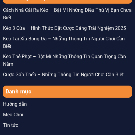
Nhà cái còn liên kết với nhiều đối tác uy tín, có thâm niên
Cách Nhà Cái Ra Kèo – Bật Mí Những Điều Thú Vị Bạn Chưa
trong lĩnh vực nhằm mang đến số lượng lớn sảnh chơi đặc
Biết
sắc. Hội viên sẽ được cháy nhiệt thả ga trong Sbo, CMD,
UG, IM, Crown,… Mỗi sảnh mang màu sắc khác nhau hứa
Kèo 3 Cửa – Hình Thức Đặt Cược Đáng Trải Nghiệm 2025
hẹn tạo nên trải nghiệm đặt cược hào hứng, lý thú hơn bao
Kèo Tài Xỉu Bóng Đá – Những Thông Tin Người Chơi Cần
giờ hết.
Biết
Kèo Thẻ Phạt – Bật Mí Những Thông Tin Quan Trọng Cần
Nắm
Cược Gấp Thếp – Những Thông Tin Người Chơi Cần Biết
Danh mục
Hướng dẫn
Mẹo Chơi
Giới thiệu thể thao Vinbet – Thiên đường cá cược
Tin tức