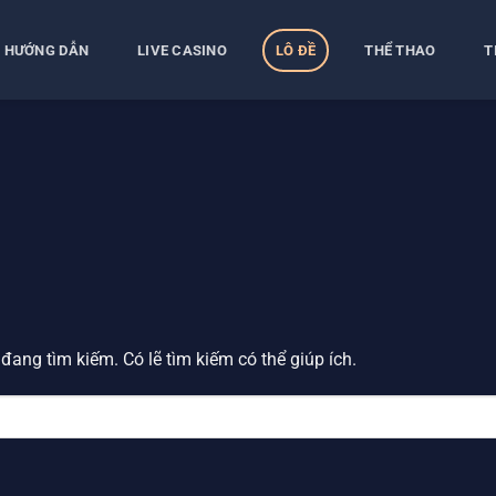
HƯỚNG DẪN
LIVE CASINO
LÔ ĐỀ
THỂ THAO
T
ang tìm kiếm. Có lẽ tìm kiếm có thể giúp ích.