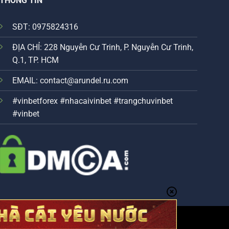
THÔNG TIN
SĐT:
0975824316
ĐỊA CHỈ:
228 Nguyễn Cư Trinh, P. Nguyễn Cư Trinh,
Q.1, TP. HCM
EMAIL:
contact@arundel.ru.com
#vinbetforex #nhacaivinbet #trangchuvinbet
#vinbet