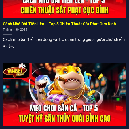
Cách Nhớ Bài Tiến Lên – Top 5 Chiến Thuật Sát Phạt Cực Đỉnh
Tháng 4 30, 2025
Các mẹo chơi được trình bày khoa học, mạch lạc
Cách nhớ bài Tiến Lên đóng vai trò quan trọng giúp người chơi chiếm
ưu [...]
Cập nhật bí kíp miễn phí
Toàn bộ mẹo chơi được chia sẻ trong chuyên mục đều
công khai, miễn phí. Bất cứ ai cũng có thể truy cập, tham
khảo mà không cần đóng thêm bất kỳ khoản tiền nào
khác. Nhà cái hướng đến lợi ích to lớn hơn – đó là giúp
khách hàng dễ dàng tiếp cận các phần thưởng.
Đặc biệt, đơn vị còn hỗ trợ cập nhật chuyên mục trên cả 2
phiên bản web và app. Thành viên có thể sử dụng bất kỳ
thiết bị nào để tham khảo thông tin, kiến thức sao cho phù
hợp với nhu cầu của mình. Bố cục thiết kế ở cả 2 nền tảng