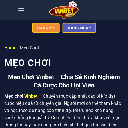
ĐĂNG KÝ
ĐĂNG NHẬP
Home
-
Mẹo Chơi
MẸO CHƠI
Mẹo Chơi Vinbet – Chia Sẻ Kinh Nghiệm
Cá Cược Cho Hội Viên
Mẹo chơi
Vinbet
– Chuyên mục cập nhật các bí kíp đặt
cược hiệu quả từ chuyên gia. Người mới có thể tham khảo
và học theo để nâng cao trình độ, tối ưu hóa khả năng
chiến thắng khi giải trí. Còn nhiều điều thú vị khác về mục
thông tin này, hãy cùng tìm hiểu chi tiết qua bài viết bên