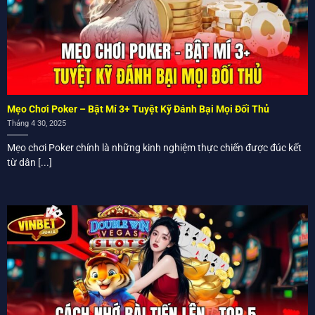
Thêm một ưu điểm của chuyên mục này đó chính là cách
thức trình bày trực quan, khoa học. Các bài viết cùng chủ
đề sẽ được cho vào cùng một phần giúp hội viên dễ dàng
tìm kiếm, tham khảo. Dù mới truy cập lần đầu, người dùng
cũng có thể nắm bắt thông tin nhanh chóng, không gặp
khó khăn.
Mẹo Chơi Poker – Bật Mí 3+ Tuyệt Kỹ Đánh Bại Mọi Đối Thủ
Tất cả các bài viết về mẹo chơi đều được kiểm duyệt kỹ
Tháng 4 30, 2025
lưỡng trước khi đăng tải trên trang web. Qua đó đảm bảo
Mẹo chơi Poker chính là những kinh nghiệm thực chiến được đúc kết
sự mạch lạc, trình bày đúng trọng tâm và xóa bỏ các lỗi
từ dân [...]
chính tả, ngữ pháp,… Đội ngũ admin của nhà cái sẽ làm
việc hết mình nhằm mang lại những giá trị thiết thực cho
người tham gia.