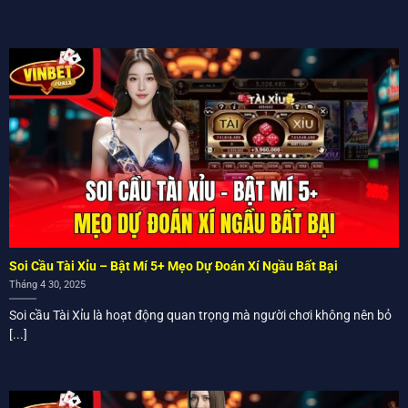
Thủ thuật cược thể thao
Thể thao được xem là một trong các sản phẩm chính tại
nhà cái với số lượt truy cập khủng mỗi ngày. Do đó, nhu
cầu tìm hiểu mẹo chơi thể thao cũng cao hơn so với những
thể loại game khác. Dưới đây là một vài tuyệt kỹ chốt kèo
hiệu quả do các chuyên gia tổng hợp:
Dành thời gian tìm hiểu về bộ môn cá cược để nắm rõ quy
tắc chung, các dạng kèo thường gặp, tỷ lệ thưởng,…
Soi Cầu Tài Xỉu – Bật Mí 5+ Mẹo Dự Đoán Xí Ngầu Bất Bại
Cập nhật thông tin liên quan đến bộ môn, sự kiện, trận đấu
Tháng 4 30, 2025
để có cái nhìn toàn diện và chốt kèo tốt hơn.
Soi cầu Tài Xỉu là hoạt động quan trọng mà người chơi không nên bỏ
Giới hạn số lượng kèo cho mỗi ngày, mỗi tuần để đảm bảo
[...]
có đủ thời gian phân tích, nghiên cứu,…
Rải vốn đều cho các kèo tham gia nhằm tối ưu hóa lợi
nhuận, không tất tay cho bất cứ kèo nào,…