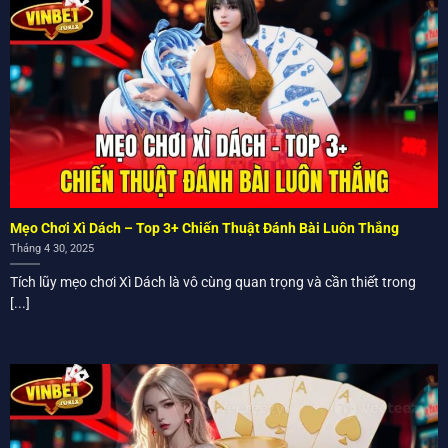
phương pháp chơi đỉnh cao.
Độ chuẩn xác cao
Những kinh nghiệm này đều được tổng hợp từ đội ngũ
chuyên gia nhà nghề và cộng đồng cao thủ chuyên nghiệp.
Do đó, độ hiệu quả luôn ở mức 80 – 90% hoặc thậm chí
lớn hơn như vậy. Thực tế, khi áp dụng các mẹo chơi, hội
viên cũng tìm được nhiều ván cược thắng hơn đáng kể.
Mẹo Chơi Xì Dách – Top 3+ Chiến Thuật Đánh Bài Luôn Thắng
Các chiến thuật cũng được đúc kết từ quá trình giải trí
Tháng 4 30, 2025
ngoài đời thực nên đảm bảo độ chuẩn xác, bám sát thực
Tích lũy mẹo chơi Xì Dách là vô cùng quan trọng và cần thiết trong
tế. Đội ngũ chuyên gia còn thường xuyên tìm hiểu kiến thức
[...]
mới nhằm cập nhật thêm các bí quyết hay ho. Qua đó giúp
hội viên nắm bắt phương pháp cược chuẩn nhất, không bị
lỗi thời.
Các mẹo chơi được trình bày khoa học, mạch lạc