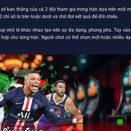
ng số bàn thắng của cả 2 đội tham gia trong trận dựa trên một
 chỉ số là trên hoặc dưới và chờ đợi kết quả để đối chiếu.
loại nhỏ lẻ khác nhau tạo nên sự đa dạng, phong phú. Tùy vào
ù hợp cho từng trận. Người chơi có thể chọn một hoặc nhiều d