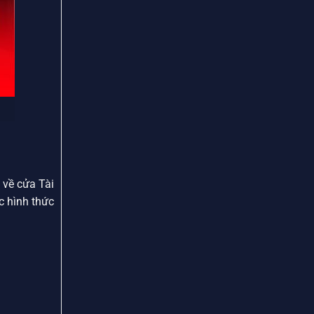
 về cửa Tài
c hình thức