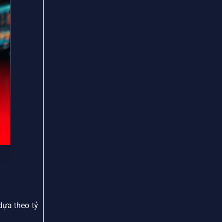
dựa theo tỷ