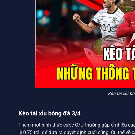
Kèo tài xỉu b
Kèo tài xỉu bóng đá 3/4
Thêm một hình thức cược O/U thường gặp ở nhiều cuộc 
lệ 0.75 trái để đưa ra quyết định cuối cùng. Cụ thể về 