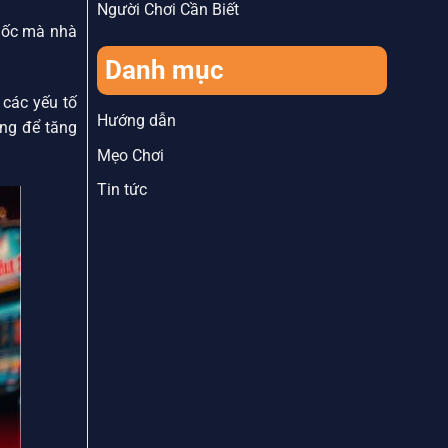
Người Chơi Cần Biết
 mốc mà nhà
Danh mục
 các yếu tố
Hướng dẫn
ạng để tăng
Mẹo Chơi
Tin tức