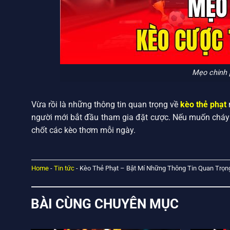
Mẹo chinh 
Vừa rồi là những thông tin quan trọng về
kèo thẻ phạt
người mới bắt đầu tham gia đặt cược. Nếu muốn cháy n
chốt các kèo thơm mỗi ngày.
Home
-
Tin tức
-
Kèo Thẻ Phạt – Bật Mí Những Thông Tin Quan Trọ
BÀI CÙNG CHUYÊN MỤC