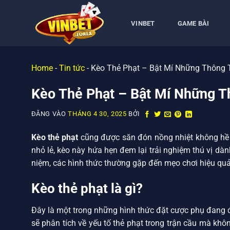
VINBET
GAME BÀI
Home
-
Tin tức
-
Kèo Thẻ Phạt – Bật Mí Những Thông 
Kèo Thẻ Phạt – Bật Mí Những 
ĐĂNG VÀO
THÁNG 4 30, 2025
BỞI
Kèo thẻ phạt
cũng được săn đón nồng nhiệt không hề t
nhỏ lẻ, kèo này hứa hẹn đem lại trải nghiệm thú vị dàn
niệm, các hình thức thường gặp đến mẹo chơi hiệu quả
Kèo thẻ phạt là gì?
Đây là một trong những hình thức đặt cược phụ đang đư
sẽ phân tích về yếu tố thẻ phạt trong trận cầu mà khô