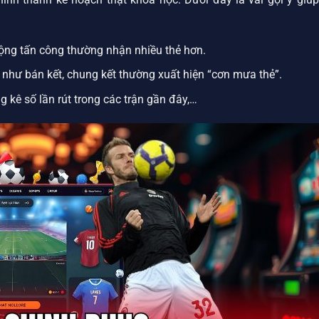
huộng tấn công thường nhận nhiều thẻ hơn.
 như bán kết, chung kết thường xuất hiện “cơn mưa thẻ”.
g kê số lần rút trong các trận gần đây,…