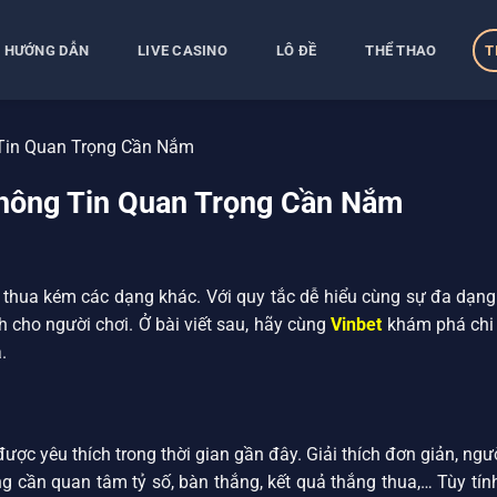
HƯỚNG DẪN
LIVE CASINO
LÔ ĐỀ
THỂ THAO
T
Tin Quan Trọng Cần Nắm
Thông Tin Quan Trọng Cần Nắm
hua kém các dạng khác. Với quy tắc dễ hiểu cùng sự đa dạng 
h cho người chơi. Ở bài viết sau, hãy cùng
Vinbet
khám phá chi t
.
ợc yêu thích trong thời gian gần đây. Giải thích đơn giản, ngư
ng cần quan tâm tỷ số, bàn thắng, kết quả thắng thua,… Tùy tín