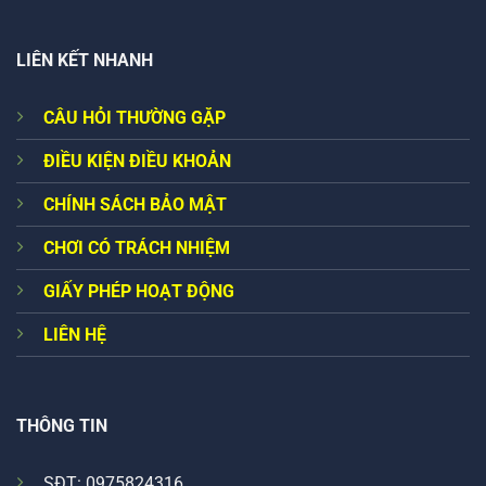
LIÊN KẾT NHANH
CÂU HỎI THƯỜNG GẶP
ĐIỀU KIỆN ĐIỀU KHOẢN
CHÍNH SÁCH BẢO MẬT
CHƠI CÓ TRÁCH NHIỆM
GIẤY PHÉP HOẠT ĐỘNG
LIÊN HỆ
THÔNG TIN
SĐT:
0975824316