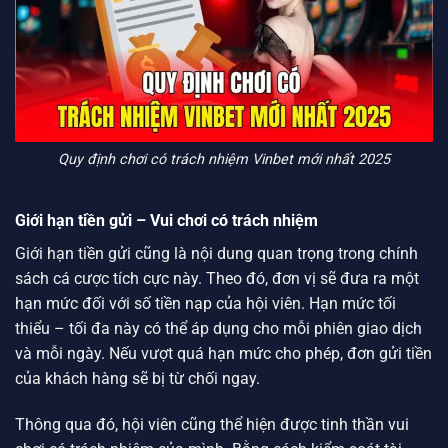
Quy định chơi có trách nhiệm Vinbet mới nhất 2025
Giới hạn tiền gửi – Vui chơi có trách nhiệm
Giới hạn tiền gửi cũng là nội dung quan trọng trong chính
sách cá cược tích cực này. Theo đó, đơn vị sẽ đưa ra một
hạn mức đối với số tiền nạp của hội viên. Hạn mức tối
thiểu – tối đa này có thể áp dụng cho mỗi phiên giao dịch
và mỗi ngày. Nếu vượt quá hạn mức cho phép, đơn gửi tiền
của khách hàng sẽ bị từ chối ngay.
Thông qua đó, hội viên cũng thể hiện được tinh thần vui