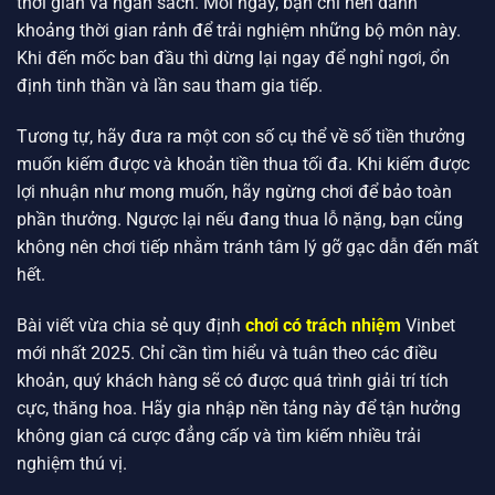
thời gian và ngân sách. Mỗi ngày, bạn chỉ nên dành
khoảng thời gian rảnh để trải nghiệm những bộ môn này.
Khi đến mốc ban đầu thì dừng lại ngay để nghỉ ngơi, ổn
định tinh thần và lần sau tham gia tiếp.
Tương tự, hãy đưa ra một con số cụ thể về số tiền thưởng
muốn kiếm được và khoản tiền thua tối đa. Khi kiếm được
lợi nhuận như mong muốn, hãy ngừng chơi để bảo toàn
phần thưởng. Ngược lại nếu đang thua lỗ nặng, bạn cũng
không nên chơi tiếp nhằm tránh tâm lý gỡ gạc dẫn đến mất
hết.
Bài viết vừa chia sẻ quy định
chơi có trách nhiệm
Vinbet
mới nhất 2025. Chỉ cần tìm hiểu và tuân theo các điều
khoản, quý khách hàng sẽ có được quá trình giải trí tích
cực, thăng hoa. Hãy gia nhập nền tảng này để tận hưởng
không gian cá cược đẳng cấp và tìm kiếm nhiều trải
nghiệm thú vị.