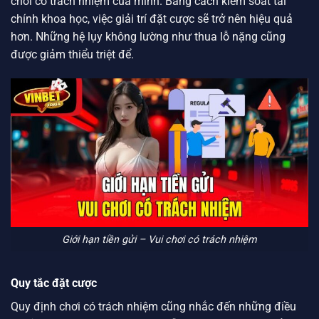
chơi có trách nhiệm của mình. Bằng cách kiểm soát tài
chính khoa học, việc giải trí đặt cược sẽ trở nên hiệu quả
hơn. Những hệ lụy không lường như thua lỗ nặng cũng
được giảm thiểu triệt để.
Giới hạn tiền gửi – Vui chơi có trách nhiệm
Quy tắc đặt cược
Quy định chơi có trách nhiệm cũng nhắc đến những điều