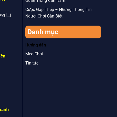
Quan Trọng Cần Nắm
Cược Gấp Thếp – Những Thông Tin
g [...]
Người Chơi Cần Biết
Danh mục
Hướng dẫn
Mẹo Chơi
yền
Tin tức
hanh