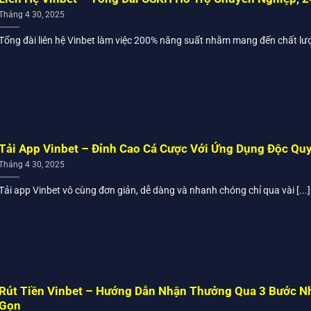
Tháng 4 30, 2025
Tổng đài liên hệ Vinbet làm việc 200% năng suất nhằm mang đến chất lượn
Tải App Vinbet – Đỉnh Cao Cá Cược Với Ứng Dụng Độc Qu
Tháng 4 30, 2025
Tải app Vinbet vô cùng đơn giản, dễ dàng và nhanh chóng chỉ qua vài [...]
Rút Tiền Vinbet – Hướng Dẫn Nhận Thưởng Qua 3 Bước N
Gọn