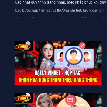
Cập nhật quy trình đăng nhập, mẹo khắc phục khi truy 
Các bước nạp tiền và rút thưởng chi tiết, lưu ý cần gh
Tổng hợp thao tác tải app cá cược cho iOS và Android, 
Mang đến những thông tin về các trò chơi giải trí tại 
Vừa rồi là thông tin về chuyên mục
hướng dẫn
Vinbet đ
cái luôn cố gắng hết mình nhằm đem lại nhiều giá trị t