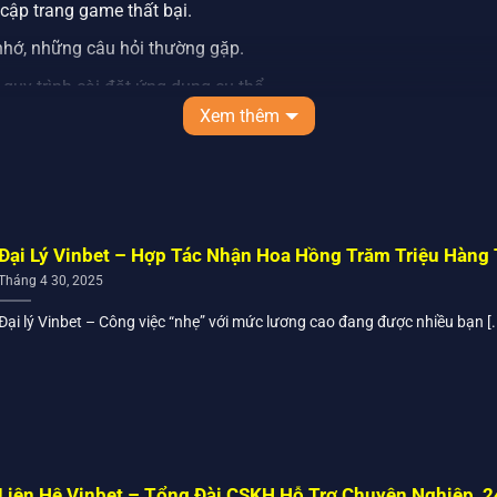
cập trang game thất bại.
i nhớ, những câu hỏi thường gặp.
quy trình cài đặt ứng dụng cụ thể.
Xem thêm
nền tảng giúp người mới dễ dàng tiếp cận,…
ộc quyền và hữu ích. Khách hàng chỉ cần tham khảo tại đây là
hiết thực cho người chơi.
Đại Lý Vinbet – Hợp Tác Nhận Hoa Hồng Trăm Triệu Hàng
Tháng 4 30, 2025
Đại lý Vinbet – Công việc “nhẹ” với mức lương cao đang được nhiều bạn [..
Liên Hệ Vinbet – Tổng Đài CSKH Hỗ Trợ Chuyên Nghiệp, 2