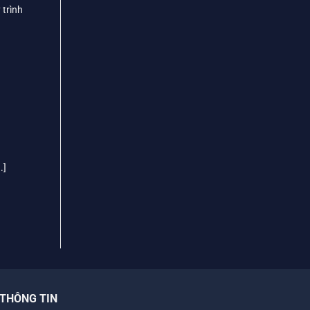
 trình
.]
THÔNG TIN