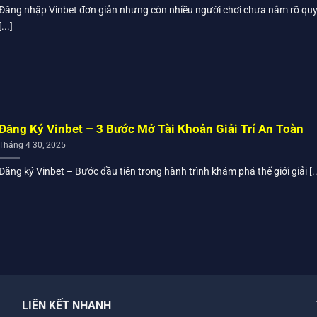
Đăng nhập Vinbet đơn giản nhưng còn nhiều người chơi chưa nắm rõ quy
[...]
Đăng Ký Vinbet – 3 Bước Mở Tài Khoản Giải Trí An Toàn
Tháng 4 30, 2025
Đăng ký Vinbet – Bước đầu tiên trong hành trình khám phá thế giới giải [..
LIÊN KẾT NHANH