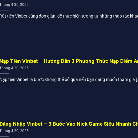
Tháng 4 30, 2025
Rút tiền Vinbet cũng đơn giản, dễ thực hiện tương tự những thao tác khác.
Nạp Tiền Vinbet – Hướng Dẫn 3 Phương Thức Nạp Điểm A
Tháng 4 30, 2025
Nạp tiền Vinbet là bước không thể bỏ qua nếu bạn đang muốn tham gia [.
Đăng Nhập Vinbet – 3 Bước Vào Nick Game Siêu Nhanh C
Tháng 4 30, 2025